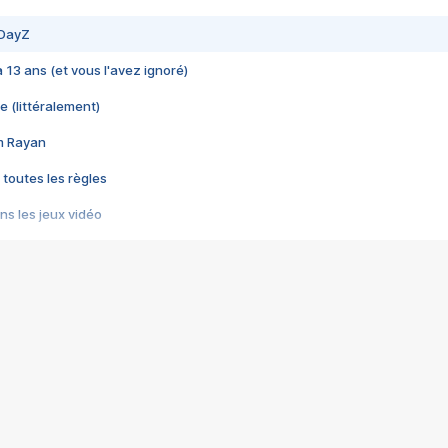
 DayZ
 a 13 ans (et vous l'avez ignoré)
e (littéralement)
im Rayan
 toutes les règles
s les jeux vidéo
us choquant de Rockstar ? - Le scandale BULLY
e plus moche de Steam
du RÊVE tourne au CAUCHEMAR
pendant 8 heures
it… à tort
umiliés par un jeu vidéo